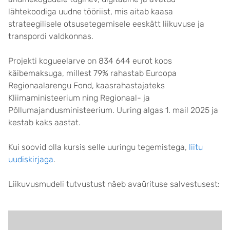
lähtekoodiga uudne tööriist, mis aitab kaasa
strateegilisele otsusetegemisele eeskätt liikuvuse ja
transpordi valdkonnas.
Projekti kogueelarve on 834 644 eurot koos
käibemaksuga, millest 79% rahastab Euroopa
Regionaalarengu Fond, kaasrahastajateks
Kliimaministeerium ning Regionaal- ja
Põllumajandusministeerium. Uuring algas 1. mail 2025 ja
kestab kaks aastat.
Kui soovid olla kursis selle uuringu tegemistega,
liitu
uudiskirjaga
.
Liikuvusmudeli tutvustust näeb avaürituse salvestusest: