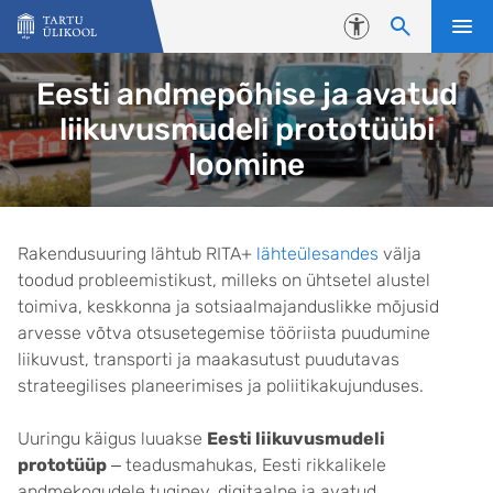
Liigu edasi põhisisu juurde
Juurdepääsetavus
Eesti andmepõhise ja avatud
liikuvusmudeli prototüübi
loomine
Avaleht
Rakendusuuring lähtub RITA+
lähteülesandes
välja
toodud probleemistikust, milleks on ühtsetel alustel
toimiva, keskkonna ja sotsiaalmajanduslikke mõjusid
arvesse võtva otsusetegemise tööriista puudumine
liikuvust, transporti ja maakasutust puudutavas
strateegilises planeerimises ja poliitikakujunduses.
Uuringu käigus luuakse
Eesti liikuvusmudeli
prototüüp
‒ teadusmahukas, Eesti rikkalikele
andmekogudele tuginev, digitaalne ja avatud