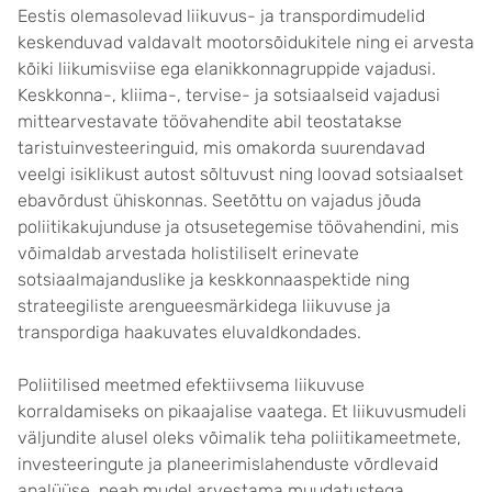
Eestis olemasolevad liikuvus- ja transpordimudelid
keskenduvad valdavalt mootorsõidukitele ning ei arvesta
kõiki liikumisviise ega elanikkonnagruppide vajadusi.
Keskkonna-, kliima-, tervise- ja sotsiaalseid vajadusi
mittearvestavate töövahendite abil teostatakse
taristuinvesteeringuid, mis omakorda suurendavad
veelgi isiklikust autost sõltuvust ning loovad sotsiaalset
ebavõrdust ühiskonnas. Seetõttu on vajadus jõuda
poliitikakujunduse ja otsusetegemise töövahendini, mis
võimaldab arvestada holistiliselt erinevate
sotsiaalmajanduslike ja keskkonnaaspektide ning
strateegiliste arengueesmärkidega liikuvuse ja
transpordiga haakuvates eluvaldkondades.
Poliitilised meetmed efektiivsema liikuvuse
korraldamiseks on pikaajalise vaatega. Et liikuvusmudeli
väljundite alusel oleks võimalik teha poliitikameetmete,
investeeringute ja planeerimislahenduste võrdlevaid
analüüse, peab mudel arvestama muudatustega