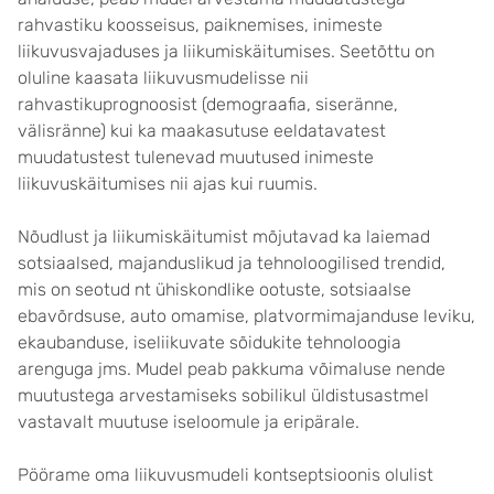
rahvastiku koosseisus, paiknemises, inimeste
liikuvusvajaduses ja liikumiskäitumises. Seetõttu on
oluline kaasata liikuvusmudelisse nii
rahvastikuprognoosist (demograafia, siseränne,
välisränne) kui ka maakasutuse eeldatavatest
muudatustest tulenevad muutused inimeste
liikuvuskäitumises nii ajas kui ruumis.
Nõudlust ja liikumiskäitumist mõjutavad ka laiemad
sotsiaalsed, majanduslikud ja tehnoloogilised trendid,
mis on seotud nt ühiskondlike ootuste, sotsiaalse
ebavõrdsuse, auto omamise, platvormimajanduse leviku,
ekaubanduse, iseliikuvate sõidukite tehnoloogia
arenguga jms. Mudel peab pakkuma võimaluse nende
muutustega arvestamiseks sobilikul üldistusastmel
vastavalt muutuse iseloomule ja eripärale.
Pöörame oma liikuvusmudeli kontseptsioonis olulist