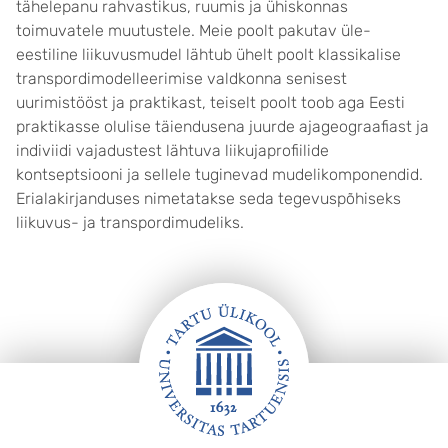
tähelepanu rahvastikus, ruumis ja ühiskonnas
toimuvatele muutustele. Meie poolt pakutav üle-
eestiline liikuvusmudel lähtub ühelt poolt klassikalise
transpordimodelleerimise valdkonna senisest
uurimistööst ja praktikast, teiselt poolt toob aga Eesti
praktikasse olulise täiendusena juurde ajageograafiast ja
indiviidi vajadustest lähtuva liikujaprofiilide
kontseptsiooni ja sellele tuginevad mudelikomponendid.
Erialakirjanduses nimetatakse seda tegevuspõhiseks
liikuvus- ja transpordimudeliks.
Jalus